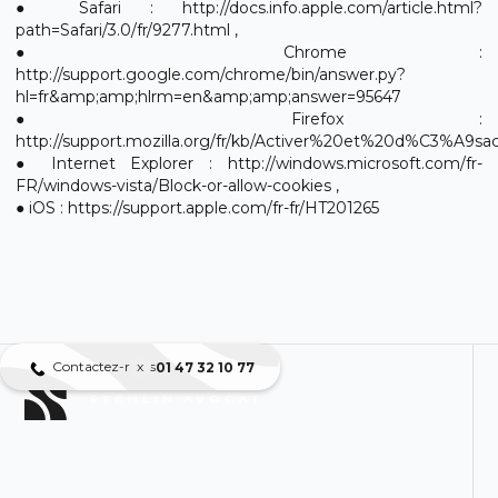
● Safari : http://docs.info.apple.com/article.html?
path=Safari/3.0/fr/9277.html ,
● Chrome :
http://support.google.com/chrome/bin/answer.py?
hl=fr&amp;amp;hlrm=en&amp;amp;answer=95647
● Firefox :
http://support.mozilla.org/fr/kb/Activer%20et%20d%C3%A9sa
● Internet Explorer : http://windows.microsoft.com/fr-
FR/windows-vista/Block-or-allow-cookies ,
● iOS : https://support.apple.com/fr-fr/HT201265
Contactez-nous
x
01 47 32 10 77
STEHLIN AVOCAT