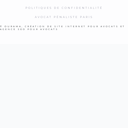
POLITIQUES DE CONFIDENTIALITÉ
AVOCAT PÉNALISTE PARIS
© OURAMA,
CRÉATION DE SITE INTERNET POUR AVOCATS
ET
AGENCE SEO POUR AVOCATS