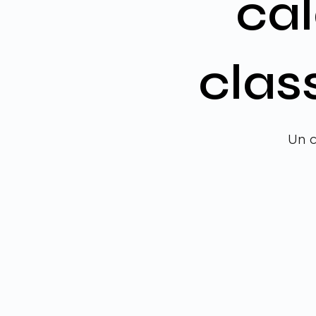
ca
clas
Un c