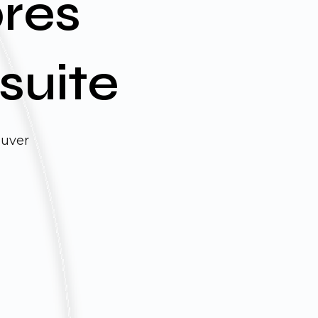
rès
suite
ouver