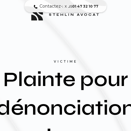
Contactez-nous
x
01 47 32 10 77
STEHLIN AVOCAT
VICTIME
Plainte pour
dénonciatio